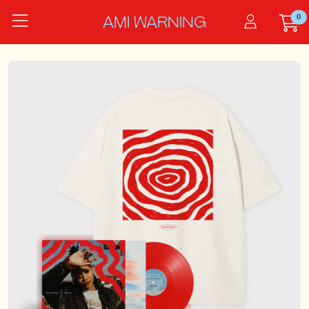
Zum Hauptinhalt springen
0
Startseite
AMI WARNING
Artikel
Artikel