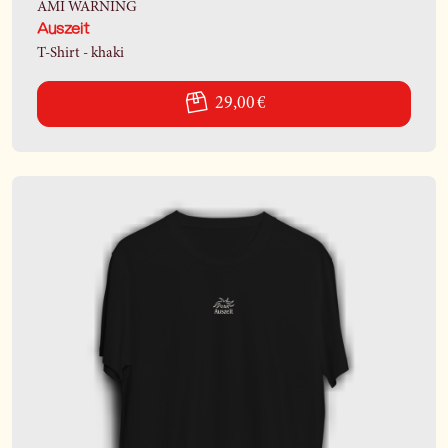
AMI WARNING
Auszeit
T-Shirt - khaki
29,00 €