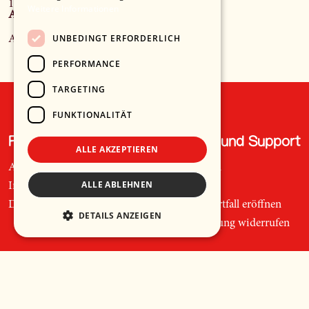
10 - Mann Und Frau
Weitere Informationen
Anbieter*in
UNBEDINGT ERFORDERLICH
Ami Warning
PERFORMANCE
TARGETING
FUNKTIONALITÄT
Recht und Ordnung
Hilfe und Support
ALLE AKZEPTIEREN
AGB
Telefon
ALLE ABLEHNEN
Impressum
Mail
Datenschutz
Supportfall eröffnen
DETAILS ANZEIGEN
Bestellung widerrufen
Sprache
🇩🇪
Deutsch
🇬🇧
Englisch