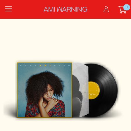
Zum Hauptinhalt springen
0
Startseite
AMI WARNING
Produkte
Momentan