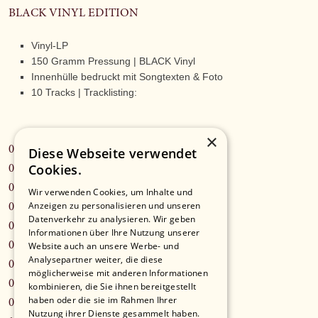
BLACK VINYL EDITION
Vinyl-LP
150 Gramm Pressung | BLACK Vinyl
Innenhülle bedruckt mit Songtexten & Foto
10 Tracks | Tracklisting:
×
01 - Vielleicht Lieber Morgen
Diese Webseite verwendet
Cookies.
02 - Karussell
03 - Gegenwind
Wir verwenden Cookies, um Inhalte und
Anzeigen zu personalisieren und unseren
04 - Hausdach
Datenverkehr zu analysieren. Wir geben
05 - Fliegen
Informationen über Ihre Nutzung unserer
06 - Chaos
Website auch an unsere Werbe- und
Analysepartner weiter, die diese
07 - Schubidu
möglicherweise mit anderen Informationen
08 - Momentan
kombinieren, die Sie ihnen bereitgestellt
haben oder die sie im Rahmen Ihrer
09 - Einfach Sein
Nutzung ihrer Dienste gesammelt haben.