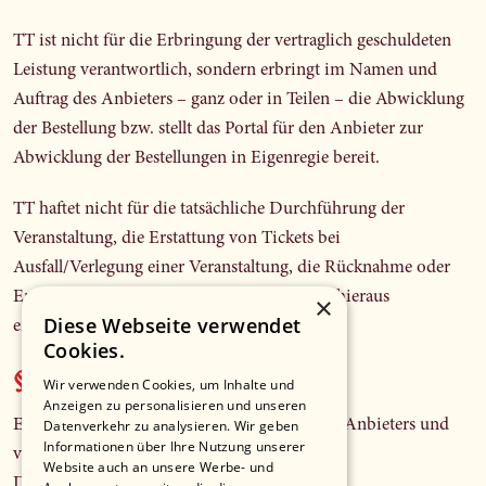
TT ist nicht für die Erbringung der vertraglich geschuldeten
Leistung verantwortlich, sondern erbringt im Namen und
Auftrag des Anbieters – ganz oder in Teilen – die Abwicklung
der Bestellung bzw. stellt das Portal für den Anbieter zur
Abwicklung der Bestellungen in Eigenregie bereit.
TT haftet nicht für die tatsächliche Durchführung der
Veranstaltung, die Erstattung von Tickets bei
Ausfall/Verlegung einer Veranstaltung, die Rücknahme oder
Erstattung sonstiger Produkte sowie für die hieraus
×
Diese Webseite verwendet
entstandenen Schäden.
Cookies.
§ 13 Datenschutz
Wir verwenden Cookies, um Inhalte und
Anzeigen zu personalisieren und unseren
Es gelten die Datenschutzbestimmungen des Anbieters und
Datenverkehr zu analysieren. Wir geben
Informationen über Ihre Nutzung unserer
von TT. Der Endkunde wurde über die
Website auch an unsere Werbe- und
Datenschutzbestimmungen unterrichtet.