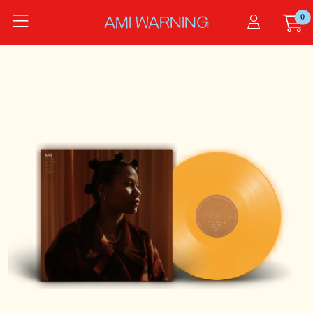
Zum Hauptinhalt springen
0
Startseite
AMI WARNING
Produkte
Kurz Vorm Ende Der Welt