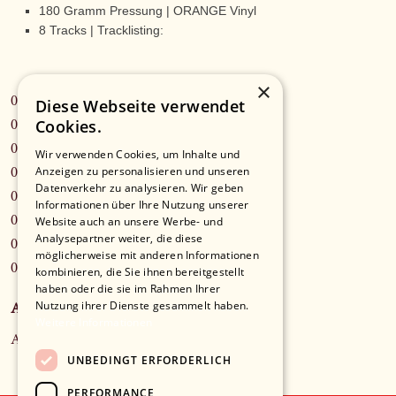
180 Gramm Pressung | ORANGE Vinyl
8 Tracks | Tracklisting:
×
01 - kurz vorm Ende der Welt
Diese Webseite verwendet
Cookies.
02 - schöne Stunden
03 - es ist wies ist - feat. Témé Tan
Wir verwenden Cookies, um Inhalte und
Anzeigen zu personalisieren und unseren
04 - jetzt
Datenverkehr zu analysieren. Wir geben
05 - simsalabim
Informationen über Ihre Nutzung unserer
06 - blaue Augen
Website auch an unsere Werbe- und
Analysepartner weiter, die diese
07 - hallo Kinder
möglicherweise mit anderen Informationen
08 - dort
kombinieren, die Sie ihnen bereitgestellt
haben oder die sie im Rahmen Ihrer
Nutzung ihrer Dienste gesammelt haben.
Anbieter*in
Weitere Informationen
Ami Warning
UNBEDINGT ERFORDERLICH
PERFORMANCE