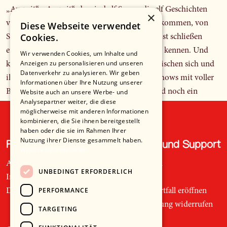
„Auszeit“. „Auszeit“, das sind elf Songs, die elf Geschichten
×
vom Hadern, Zweifeln, vom Ausbrechen, Ankommen, von
Diese Webseite verwendet
Cookies.
Selbstermächtigung und Frieden mit sich selbst schließen
erzählen. Ami singt von Gefühlen, wie alle sie kennen. Und
Wir verwenden Cookies, um Inhalte und
Anzeigen zu personalisieren und unseren
kreiert dadurch eine berührende Intimität zwischen sich und
Datenverkehr zu analysieren. Wir geben
ihren Zuhörer*innen, die auch in ihren Liveshows mit voller
Informationen über Ihre Nutzung unserer
Bandstärke – neben ihr an der Leadgitarre sind noch ein
Website auch an unsere Werbe- und
Analysepartner weiter, die diese
Gitarrist, Bassist, ein Schlagzeug und Keyboard dabei – zu
möglicherweise mit anderen Informationen
spüren ist. Das liegt an ihrem tiefenentspannten Sound,
kombinieren, die Sie ihnen bereitgestellt
haben oder die sie im Rahmen Ihrer
irgendwo zwischen Singer-Songwriter auf Deutsch und
Nutzung ihrer Dienste gesammelt haben.
Recht und Ordnung
Hilfe und Support
Hiphop-Beats. Aber auch an ihren Texten, mit denen sie uns
Weitere Informationen
wie eine kluge Freundin zur Seite steht, eine, die genauso wie
AGB
Telefon
UNBEDINGT ERFORDERLICH
wir alle noch eine Suchende ist. Da wäre zum Beispiel „Liebe
Impressum
Mail
is laut“, eine Kollaboration mit Mola, mit der sich Ami
PERFORMANCE
Datenschutz
Supportfall eröffnen
Warning nicht nur die Herkunft aus München teilt, sondern
Bestellung widerrufen
TARGETING
auch das Talent, in wenigen Worten ganze Vignetten voller