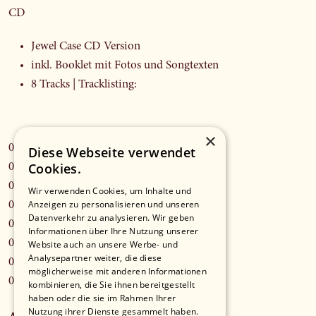
CD
Jewel Case CD Version
inkl. Booklet mit Fotos und Songtexten
8 Tracks | Tracklisting:
×
01 - kurz vorm Ende der Welt
Diese Webseite verwendet
Cookies.
02 - schöne Stunden
03 - es ist wies ist - feat. Témé Tan
Wir verwenden Cookies, um Inhalte und
Anzeigen zu personalisieren und unseren
04 - jetzt
Datenverkehr zu analysieren. Wir geben
05 - simsalabim
Informationen über Ihre Nutzung unserer
06 - blaue Augen
Website auch an unsere Werbe- und
Analysepartner weiter, die diese
07 - hallo Kinder
möglicherweise mit anderen Informationen
08 - dort
kombinieren, die Sie ihnen bereitgestellt
haben oder die sie im Rahmen Ihrer
Nutzung ihrer Dienste gesammelt haben.