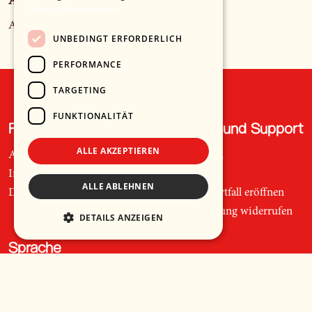
Anbieter*in
Weitere Informationen
Ami Warning
UNBEDINGT ERFORDERLICH
PERFORMANCE
TARGETING
FUNKTIONALITÄT
Recht und Ordnung
Hilfe und Support
ALLE AKZEPTIEREN
AGB
Telefon
Impressum
Mail
ALLE ABLEHNEN
Datenschutz
Supportfall eröffnen
Bestellung widerrufen
DETAILS ANZEIGEN
Sprache
🇩🇪
Deutsch
🇬🇧
Englisch