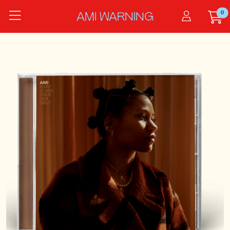
Zum Hauptinhalt springen
0
Startseite
AMI WARNING
Produkte
Kurz Vorm Ende Der Welt