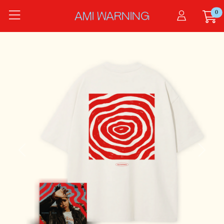
Zum Hauptinhalt springen
0
Startseite
AMI WARNING
Produkte
WELLEN
Previous
Next