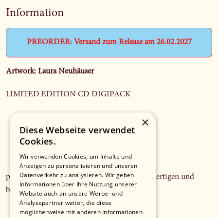
Information
PREORDER: Versand zum Release am 26.02.2027
Artwork: Laura Neuhäuser
LIMITED EDITION CD DIGIPACK
CD (handsigniert von Ami Warning)
×
inkl. 10-seitigem Booklet mit Songtexten
Diese Webseite verwendet
12 Tracks | Tracklisting TBA.
Cookies.
Wir verwenden Cookies, um Inhalte und
Anzeigen zu personalisieren und unseren
Datenverkehr zu analysieren. Wir geben
plus limitiertes WELLEN -T-Shirt mit hochwertigen und
Informationen über Ihre Nutzung unserer
beidseitigem Siebdruck !!
Website auch an unsere Werbe- und
Analysepartner weiter, die diese
möglicherweise mit anderen Informationen
Rohware: Stanley Stella.