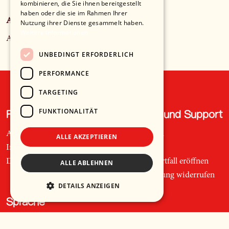
kombinieren, die Sie ihnen bereitgestellt
haben oder die sie im Rahmen Ihrer
Anbieter*in
Nutzung ihrer Dienste gesammelt haben.
Weitere Informationen
Ami Warning
UNBEDINGT ERFORDERLICH
PERFORMANCE
TARGETING
FUNKTIONALITÄT
Recht und Ordnung
Hilfe und Support
AGB
Telefon
ALLE AKZEPTIEREN
Impressum
Mail
Datenschutz
Supportfall eröffnen
ALLE ABLEHNEN
Bestellung widerrufen
DETAILS ANZEIGEN
Sprache
🇩🇪
Deutsch