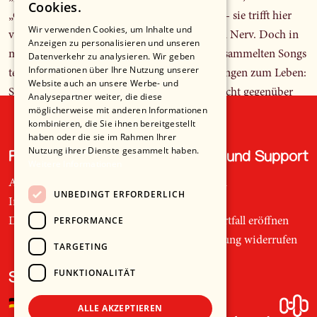
Cookies.
„Gegenwind“ oder „Untertauchen“ gespiegelt - sie trifft hier
Wir verwenden Cookies, um Inhalte und
vor allem bei den Jüngeren offenkundig einen Nerv. Doch in
Anzeigen zu personalisieren und unseren
manchen der auf dem neuen Live-Album versammelten Songs
Datenverkehr zu analysieren. Wir geben
Informationen über Ihre Nutzung unserer
teilen Vater und Tochter regelrecht ihre Haltungen zum Leben:
Website auch an unsere Werbe- und
Sich selbst zu finden, sich selbst treu und gerecht gegenüber
Analysepartner weiter, die diese
möglicherweise mit anderen Informationen
anderen zu bleiben, auch in stürmischen und dunklen Zeiten.
kombinieren, die Sie ihnen bereitgestellt
haben oder die sie im Rahmen Ihrer
Nutzung ihrer Dienste gesammelt haben.
Recht und Ordnung
Hilfe und Support
Weitere Informationen
Wally Warning hat seiner Tochter einen tiefen, christlich
AGB
Telefon
UNBEDINGT ERFORDERLICH
geprägten Humanismus und eine enorme musikalische Kraft
Impressum
Mail
mitgegeben – und Ami gibt diese Kraft zurück, musikalisch
PERFORMANCE
Datenschutz
Supportfall eröffnen
auf Augenhöhe: am Ende des Albums dann das großartige
Bestellung widerrufen
TARGETING
„Take Life“ – hier singt Wally an der Seite von Ami davon, dass
FUNKTIONALITÄT
man das Leben so nehmen müsse, wie es nun mal kommt.
Sprache
Dass es für jeden von uns Freude und Leiden bereithält, dass
🇩🇪
Deutsch
ALLE AKZEPTIEREN
man es zu ertragen hat und seinen Mut niemals verlieren sollte.