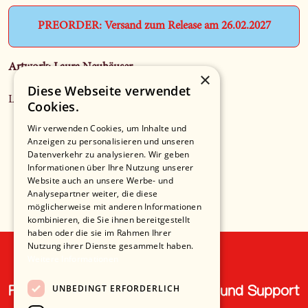
PREORDER: Versand zum Release am 26.02.2027
Artwork: Laura Neuhäuser
×
Diese Webseite verwendet
LIMITED RED VINYL EDITION
Cookies.
Wir verwenden Cookies, um Inhalte und
Streng limitierte Auflage von 1.000
Anzeigen zu personalisieren und unseren
Vinyl-LP (handsigniert von Ami Warning)
Datenverkehr zu analysieren. Wir geben
150 Gramm Pressung | Red Vinyl
Informationen über Ihre Nutzung unserer
Innenhülle bedruckt mit Songtexten & Foto
Website auch an unsere Werbe- und
12 Tracks | Tracklisting TBA.
Analysepartner weiter, die diese
möglicherweise mit anderen Informationen
kombinieren, die Sie ihnen bereitgestellt
haben oder die sie im Rahmen Ihrer
Nutzung ihrer Dienste gesammelt haben.
Weitere Informationen
UNBEDINGT ERFORDERLICH
Recht und Ordnung
Hilfe und Support