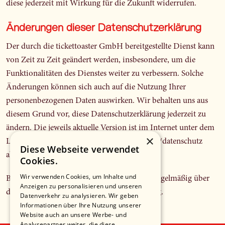
diese jederzeit mit Wirkung für die Zukunft widerrufen.
Änderungen dieser Datenschutzerklärung
Der durch die tickettoaster GmbH bereitgestellte Dienst kann
von Zeit zu Zeit geändert werden, insbesondere, um die
Funktionalitäten des Dienstes weiter zu verbessern. Solche
Änderungen können sich auch auf die Nutzung Ihrer
personenbezogenen Daten auswirken. Wir behalten uns aus
diesem Grund vor, diese Datenschutzerklärung jederzeit zu
ändern. Die jeweils aktuelle Version ist im Internet unter dem
×
Link
Datenschutz
und
https://tickettoaster.de/datenschutz
Diese Webseite verwendet
abrufbar.
Cookies.
Wir verwenden Cookies, um Inhalte und
Bitte informieren Sie sich auf diesem Wege regelmäßig über
Anzeigen zu personalisieren und unseren
den aktuellen Stand der Datenschutzerklärung.
Datenverkehr zu analysieren. Wir geben
Informationen über Ihre Nutzung unserer
Website auch an unsere Werbe- und
Analysepartner weiter, die diese