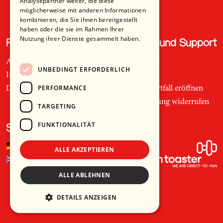
Analysepartner weiter, die diese
möglicherweise mit anderen Informationen
kombinieren, die Sie ihnen bereitgestellt
haben oder die sie im Rahmen Ihrer
Nutzung ihrer Dienste gesammelt haben.
Recht und Ordnung
Hilfe und Support
Weitere Informationen
AGB
Telefon
UNBEDINGT ERFORDERLICH
Impressum
Mail
PERFORMANCE
Datenschutz
Supportfall eröffnen
Bestellung widerrufen
TARGETING
FUNKTIONALITÄT
Sprache
🇩🇪
Deutsch
ALLE AKZEPTIEREN
🇬🇧
Englisch
ALLE ABLEHNEN
DETAILS ANZEIGEN