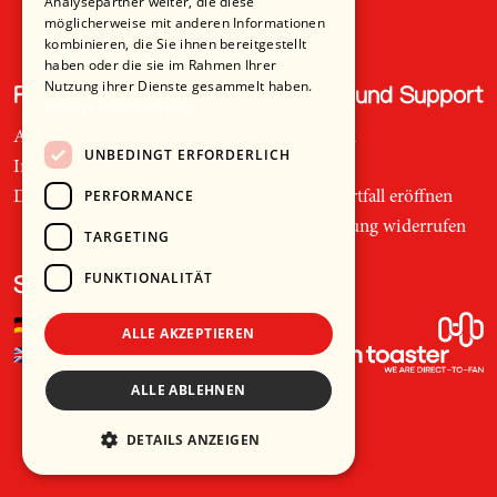
Analysepartner weiter, die diese
möglicherweise mit anderen Informationen
kombinieren, die Sie ihnen bereitgestellt
haben oder die sie im Rahmen Ihrer
Nutzung ihrer Dienste gesammelt haben.
Recht und Ordnung
Hilfe und Support
Weitere Informationen
AGB
Telefon
UNBEDINGT ERFORDERLICH
Impressum
Mail
PERFORMANCE
Datenschutz
Supportfall eröffnen
Bestellung widerrufen
TARGETING
FUNKTIONALITÄT
Sprache
🇩🇪
Deutsch
ALLE AKZEPTIEREN
🇬🇧
Englisch
ALLE ABLEHNEN
DETAILS ANZEIGEN