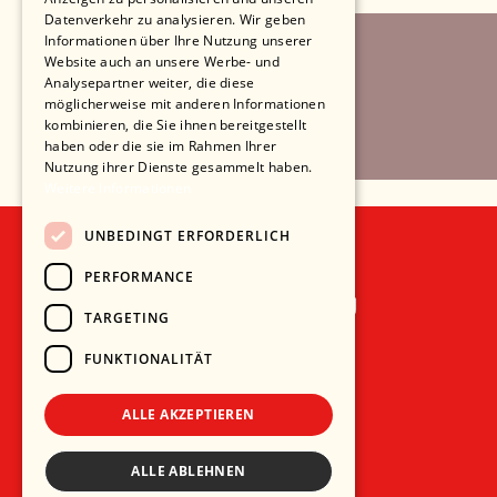
Datenverkehr zu analysieren. Wir geben
Informationen über Ihre Nutzung unserer
Website auch an unsere Werbe- und
Analysepartner weiter, die diese
möglicherweise mit anderen Informationen
kombinieren, die Sie ihnen bereitgestellt
haben oder die sie im Rahmen Ihrer
Nutzung ihrer Dienste gesammelt haben.
Weitere Informationen
UNBEDINGT ERFORDERLICH
PERFORMANCE
Recht und Ordnung
TARGETING
AGB
FUNKTIONALITÄT
Impressum
Datenschutz
ALLE AKZEPTIEREN
ALLE ABLEHNEN