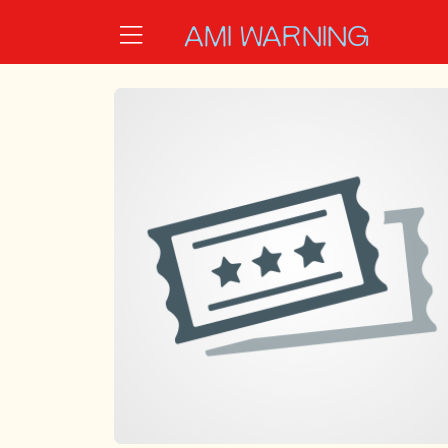
Zum Hauptinhalt springen
Startseite
AMI WARNING
Veranstalter*innen
Zauberberg gGmbH