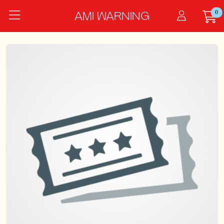
Zum Hauptinhalt springen
0
Startseite
AMI WARNING
Veranstalter*innen
Veranstalter*innen