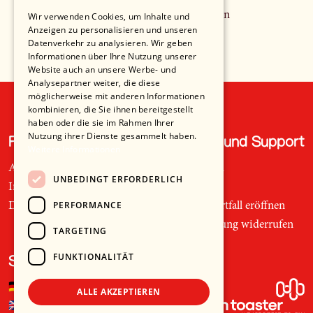
24 weitere Ergebnisse anzeigen
Wir verwenden Cookies, um Inhalte und
Anzeigen zu personalisieren und unseren
Datenverkehr zu analysieren. Wir geben
Informationen über Ihre Nutzung unserer
Website auch an unsere Werbe- und
Analysepartner weiter, die diese
möglicherweise mit anderen Informationen
kombinieren, die Sie ihnen bereitgestellt
haben oder die sie im Rahmen Ihrer
Nutzung ihrer Dienste gesammelt haben.
Recht und Ordnung
Hilfe und Support
Weitere Informationen
AGB
Telefon
UNBEDINGT ERFORDERLICH
Impressum
Mail
PERFORMANCE
Datenschutz
Supportfall eröffnen
Bestellung widerrufen
TARGETING
FUNKTIONALITÄT
Sprache
🇩🇪
Deutsch
ALLE AKZEPTIEREN
🇬🇧
Englisch