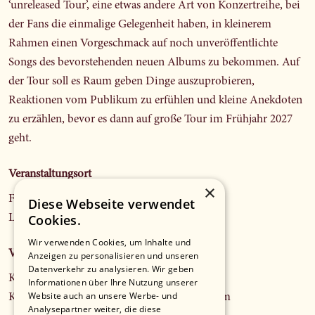
‘unreleased Tour’, eine etwas andere Art von Konzertreihe, bei
der Fans die einmalige Gelegenheit haben, in kleinerem
Rahmen einen Vorgeschmack auf noch unveröﬀentlichte
Songs des bevorstehenden neuen Albums zu bekommen. Auf
der Tour soll es Raum geben Dinge auszuprobieren,
Reaktionen vom Publikum zu erfühlen und kleine Anekdoten
zu erzählen, bevor es dann auf große Tour im Frühjahr 2027
geht.
Veranstaltungsort
×
Fichters Kulturladen
Diese Webseite verwendet
Cookies.
Lorettostr. 11, 84437 Reichertsheim
Wir verwenden Cookies, um Inhalte und
Veranstalter*in
Anzeigen zu personalisieren und unseren
Datenverkehr zu analysieren. Wir geben
Kulturladen Ramsau e.V.
Informationen über Ihre Nutzung unserer
Website auch an unsere Werbe- und
Kulturladen Ramsau e.V., 84437 Reichertsheim
Analysepartner weiter, die diese