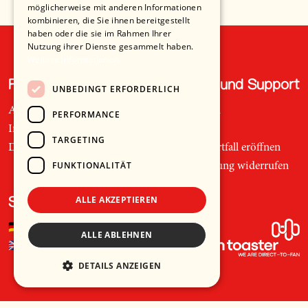
möglicherweise mit anderen Informationen
kombinieren, die Sie ihnen bereitgestellt
haben oder die sie im Rahmen Ihrer
Nutzung ihrer Dienste gesammelt haben.
Weitere Informationen
Recht und Ordnung
Hilfe und Support
UNBEDINGT ERFORDERLICH
AGB
Telefon
PERFORMANCE
Impressum
Mail
TARGETING
Datenschutz
Supportfall eröffnen
FUNKTIONALITÄT
Bestellung widerrufen
ALLE AKZEPTIEREN
Sprache
🇩🇪
Deutsch
ALLE ABLEHNEN
🇬🇧
Englisch
DETAILS ANZEIGEN