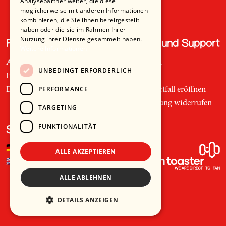
Analysepartner weiter, die diese
möglicherweise mit anderen Informationen
kombinieren, die Sie ihnen bereitgestellt
haben oder die sie im Rahmen Ihrer
Nutzung ihrer Dienste gesammelt haben.
Recht und Ordnung
Hilfe und Support
Weitere Informationen
AGB
Telefon
UNBEDINGT ERFORDERLICH
Impressum
Mail
PERFORMANCE
Datenschutz
Supportfall eröffnen
Bestellung widerrufen
TARGETING
FUNKTIONALITÄT
Sprache
🇩🇪
Deutsch
ALLE AKZEPTIEREN
🇬🇧
Englisch
ALLE ABLEHNEN
DETAILS ANZEIGEN