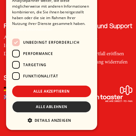
Analysepartner weiter, die diese
möglicherweise mit anderen Informationen
kombinieren, die Sie ihnen bereitgestellt
haben oder die sie im Rahmen Ihrer
Nutzung ihrer Dienste gesammelt haben.
Recht und Ordnung
Hilfe und Support
Weitere Informationen
AGB
Telefon
UNBEDINGT ERFORDERLICH
Impressum
Mail
PERFORMANCE
Datenschutz
Supportfall eröffnen
Bestellung widerrufen
TARGETING
FUNKTIONALITÄT
Sprache
🇩🇪
Deutsch
ALLE AKZEPTIEREN
🇬🇧
Englisch
ALLE ABLEHNEN
DETAILS ANZEIGEN